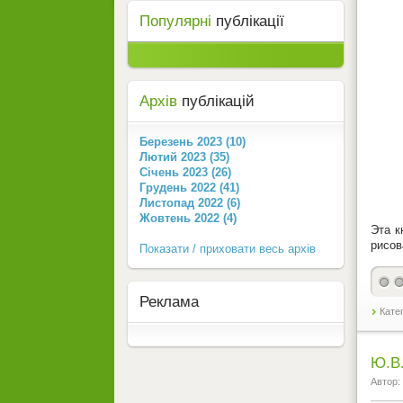
Популярні
публікації
Архів
публікацій
Березень 2023 (10)
Лютий 2023 (35)
Січень 2023 (26)
Грудень 2022 (41)
Листопад 2022 (6)
Жовтень 2022 (4)
Эта к
рисов
Показати / приховати весь архів
Реклама
Кате
Ю.В.
Автор: