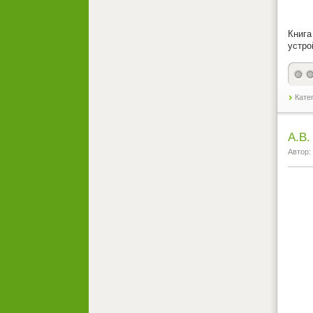
Книга
устро
Кате
А.В.
Автор: