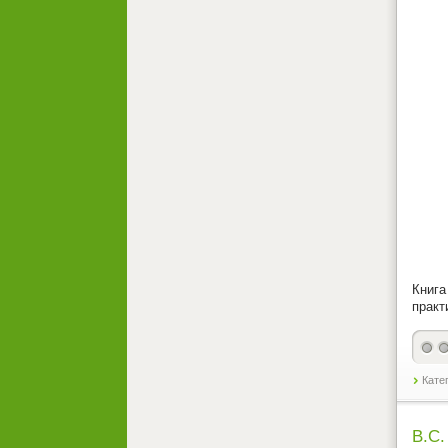
Книга
практ
Кате
В.С.