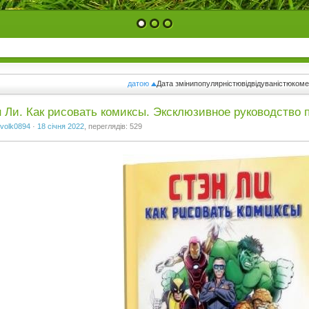
1
2
3
датою
Дата зміни
популярністю
відвідуваністю
ком
 Ли. Как рисовать комиксы. Эксклюзивное руководство 
volk0894
·
18 січня 2022
, переглядів: 529