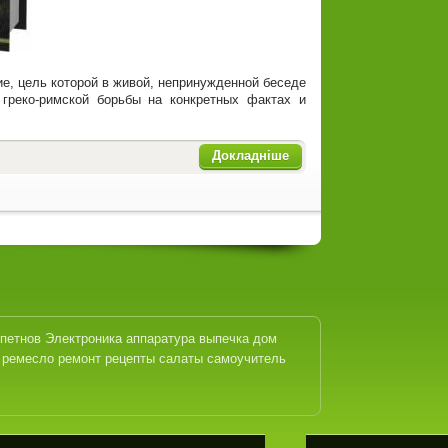
ие, цель которой в живой, непринужденной беседе
греко-римской борьбы на конкретных фактах и
Докладніше
петнов
Электроника
аппаратура
выпечка
дом
ремесло
ремонт
рецепты
салаты
самоучитель