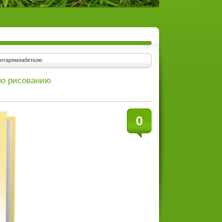
ентарями
абеткою
по рисованию
0