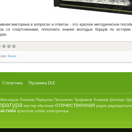
ивная викторина в вопросах и ответах - это краткое методическое пособ
ра со спортсменами, пополнить знания молодых борцов по истории 
рах.
горія:
Книги
Статистика
Підтримка DLE
Мясоедов
Оченков
Первухин
Поселягин
Трофимов
Усманов
Шопперт
Ще
ература
отечественная
мастер
обучение
радио
радиодетали
астика
фэнтези
хобби
электронных