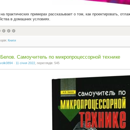
 на практических примерах рассказывает о том, как проектировать, отл
йства в домашних условиях.
горія:
Книги
 Белов. Самоучитель по микропроцессорной технике
volk0894
·
11 січня 2022
, переглядів: 545