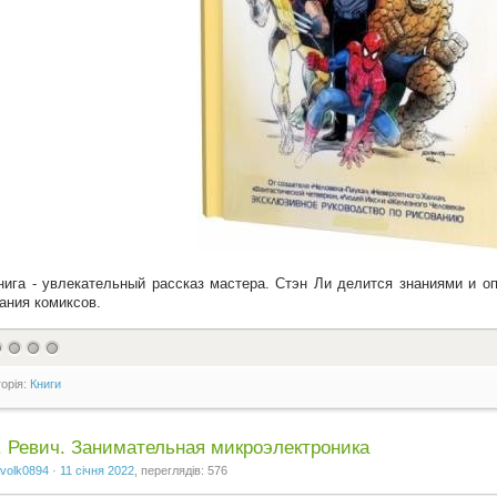
нига - увлекательный рассказ мастера. Стэн Ли делится знаниями и о
ания комиксов.
горія:
Книги
 Ревич. Занимательная микроэлектроника
volk0894
·
11 січня 2022
, переглядів: 576