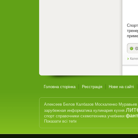
Спорт
трене
приме
Кате
Головна сторінка
Реєстрація
Нове на сайті
Алексеев
Белов
Калбазов
Москаленко
Муравьев
лит
зарубежная
информатика
кулинария
кухня
фант
спорт
справочники
схемотехника
учебники
Показати всі теґи