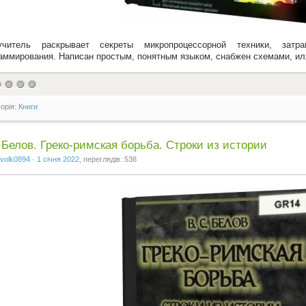
учитель раскрывает секреты микропроцессорной техники, затр
аммирования. Написан простым, понятным языком, снабжен схемами, и
горія:
Книги
 Белов. Греко-римская борьба. Строки из истории
volk0894
·
1 січня 2022
, переглядів: 538