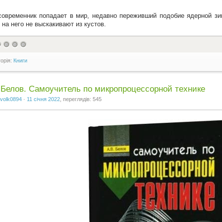
овременник попадает в мир, недавно переживший подобие ядерной зи
 на него не выскакивают из кустов.
горія:
Книги
 Белов. Самоучитель по микропроцессорной технике
volk0894
·
11 січня 2022
, переглядів: 545