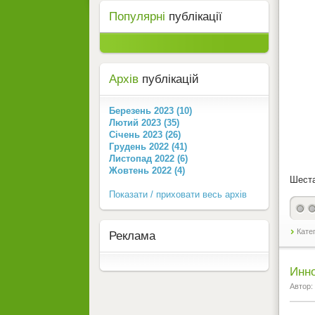
Популярні
публікації
Архів
публікацій
Березень 2023 (10)
Лютий 2023 (35)
Січень 2023 (26)
Грудень 2022 (41)
Листопад 2022 (6)
Жовтень 2022 (4)
Шеста
Показати / приховати весь архів
Кате
Реклама
Инно
Автор: