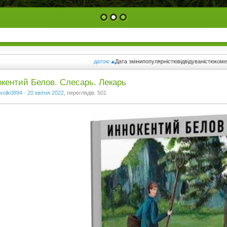
1
2
3
датою
Дата зміни
популярністю
відвідуваністю
ком
кентий Белов. Слесарь. Лекарь
volk0894
·
20 квітня 2022
, переглядів: 501