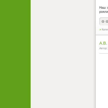
Наш с
рояли
Кате
А.В.
Автор: