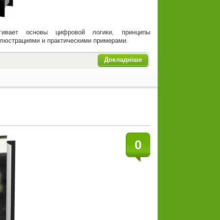
агивает основы цифровой логики, принципы
ллюстрациями и практическими примерами.
Докладніше
0