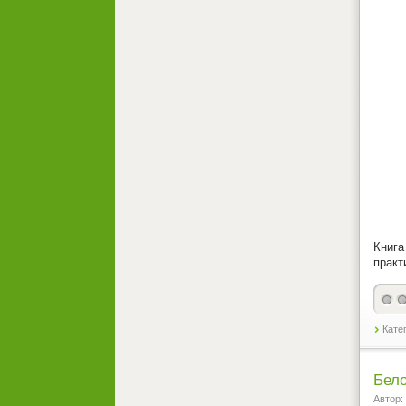
Книга
практ
Кате
Бело
Автор: