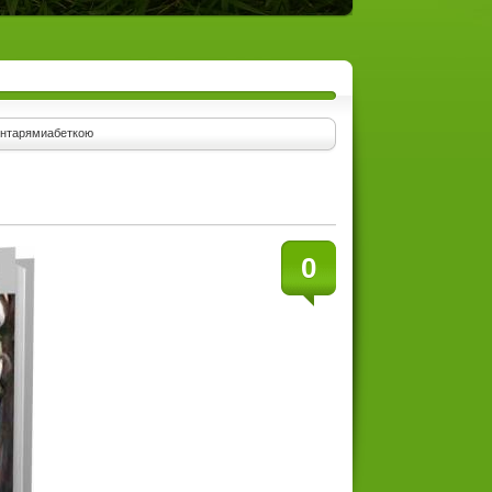
ентарями
абеткою
0