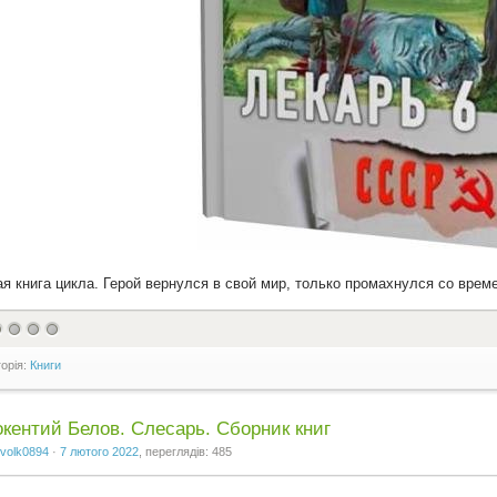
я книга цикла. Герой вернулся в свой мир, только промахнулся со време
горія:
Книги
кентий Белов. Слесарь. Сборник книг
volk0894
·
7 лютого 2022
, переглядів: 485