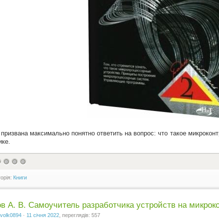
 призвана максимально понятно ответить на вопрос: что такое микрокон
ике.
горія:
Книги
в А. В. Самоучитель разработчика устройств на микро
volk0894
·
11 січня 2022
, переглядів: 557