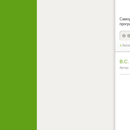
Само
прогр
Кате
В.С.
Автор: