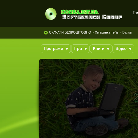
Го
Завантажити безкоштовно
— програми, музика,
СКАЧАТИ БЕЗКОШТОВНО
»
Хмаринка теґів
» Белов
фільми, книги
Програми
Ігри
Книги
Відео