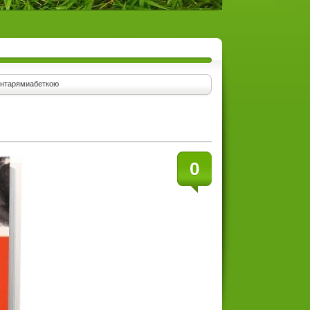
ентарями
абеткою
0