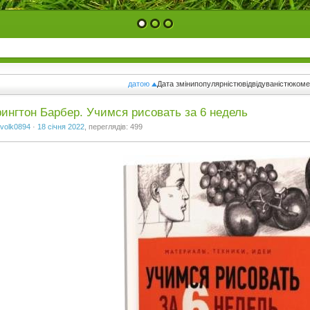
1
2
3
датою
Дата зміни
популярністю
відвідуваністю
ком
ингтон Барбер. Учимся рисовать за 6 недель
volk0894
·
18 січня 2022
, переглядів: 499