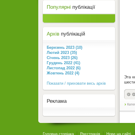
Популярні
публікації
Архів
публікацій
Березень 2023 (10)
Лютий 2023 (35)
Січень 2023 (26)
Грудень 2022 (41)
Листопад 2022 (6)
Жовтень 2022 (4)
Эта к
шести
Показати / приховати весь архів
Реклама
Кате
Головна сторінка
Реєстрація
Нове на сайті