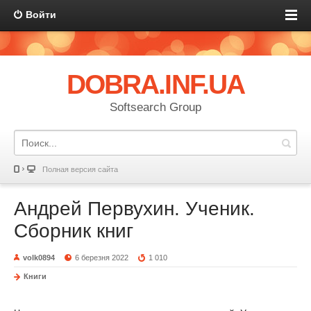
Войти
DOBRA.INF.UA
Softsearch Group
Полная версия сайта
Андрей Первухин. Ученик.
Сборник книг
volk0894
6 березня 2022
1 010
Книги