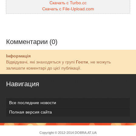
Скачать с Turbo.cc
Скачать с File-Upload.com
Комментарии (0)
Інформація
Відвідувачі, які знаходяться у групі
Гости
, не можуть
залишати коментарі до цієї публікації.
Навигация
Все последние новости
Полная версия сайта
Copyright © 2012-2014
DOBRA.AT.UA